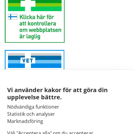
Vi använder kakor för att göra din
upplevelse bättre.
Nödvändiga funktioner
Sähköpostiosoite:
Statistik och analyser
kirjaamo@fimea.fi
Marknadsföring
Fimean vaihde:
Välj "Acceptera alla" om du accepterar