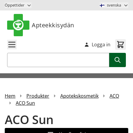
Hoppa till innehåll
Öppettider
svenska
Apteekkisydän
Logga in
Sök
Hem
Produkter
Apotekskosmetik
ACO
ACO Sun
ACO Sun