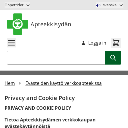
Hoppa till innehåll
Öppettider
svenska
Apteekkisydän
Logga in
Sök
Hem
Evästeiden käyttö verkkoapteekissa
Privacy and Cookie Policy
PRIVACY AND COOKIE POLICY
Tietoa Apteekkisydämen verkkokaupan
evästekäytännöistä