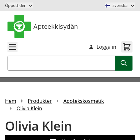
Hoppa till innehåll
Öppettider
svenska
Apteekkisydän
Logga in
Sök
Hem
Produkter
Apotekskosmetik
Olivia Klein
Olivia Klein