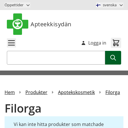
Hoppa till innehåll
Öppettider
svenska
Apteekkisydän
Logga in
Sök
Hem
Produkter
Apotekskosmetik
Filorga
Filorga
Vi kan inte hitta produkter som matchade