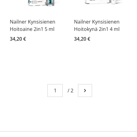
Nailner Kynsisienen
Nailner Kynsisienen
Hoitoaine 2in1 5 ml
Hoitokynä 2in1 4 ml
34,20 €
34,20 €
Page
You're currently reading page 1
/
2
Go to next page