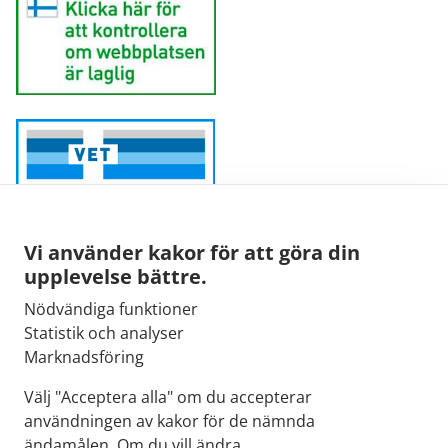
Vi använder kakor för att göra din
upplevelse bättre.
Nödvändiga funktioner
Sähköpostiosoite:
Statistik och analyser
kirjaamo@fimea.fi
Marknadsföring
Fimean vaihde:
Välj "Acceptera alla" om du accepterar
029 522 3341
användningen av kakor för de nämnda
ändamålen. Om du vill ändra