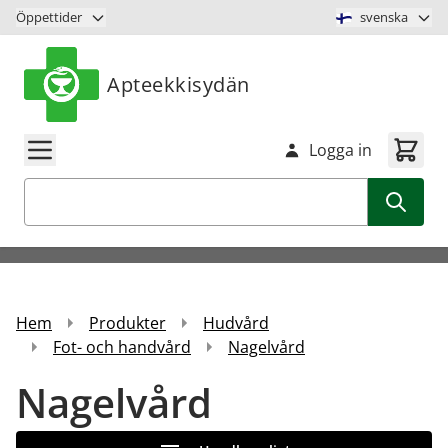
Hoppa till innehåll
Öppettider
svenska
Apteekkisydän
Logga in
Sök
Hem
Produkter
Hudvård
Fot- och handvård
Nagelvård
Nagelvård