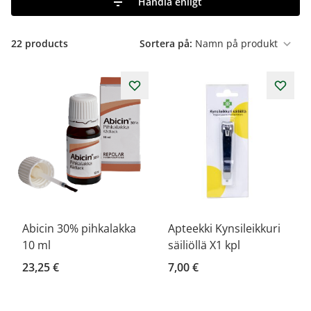
Handla enligt
22
products
Sortera på:
Abicin 30% pihkalakka
Apteekki Kynsileikkuri
10 ml
säiliöllä X1 kpl
23,25 €
7,00 €