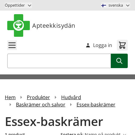
Hoppa till innehåll
Öppettider
svenska
Apteekkisydän
Logga in
Sök
Hem
Produkter
Hudvård
Baskrämer och salvor
Essex-baskrämer
Essex-baskrämer
1
product
Sortera på: