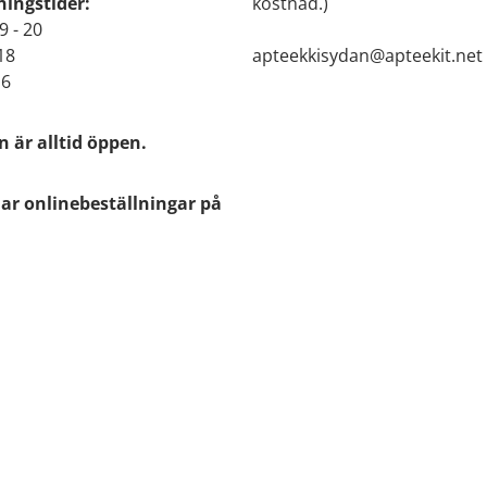
ingstider:
kostnad.)
9 - 20
 18
apteekkisydan@apteekit.net
16
 är alltid öppen.
ar onlinebeställningar på