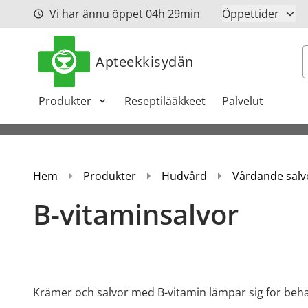
Hoppa till innehåll
Vi har ännu öppet
04h
29min
Öppettider
S
Apteekkisydän
Produkter
Reseptilääkkeet
Palvelut
Hem
Produkter
Hudvård
Vårdande salv
B-vitaminsalvor
Krämer och salvor med B-vitamin lämpar sig för beh