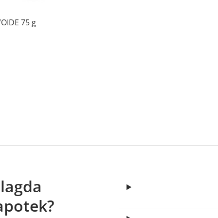
VOIDE 75 g
elagda
apotek?