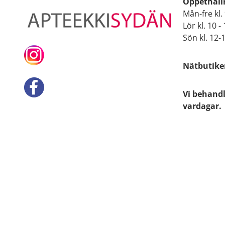
Öppethålln
Mån-fre kl. 
Lör kl. 10 -
Sön kl. 12-
Nätbutiken
Vi behandl
vardagar.