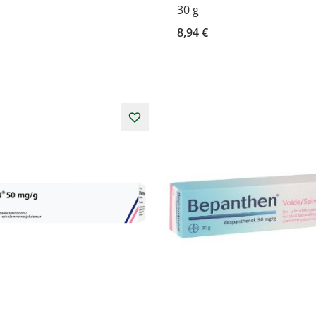
30 g
8,94 €