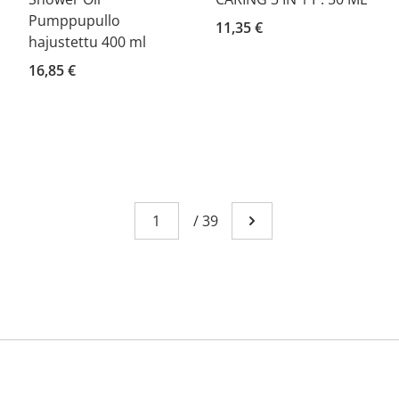
Pumppupullo
11,35 €
hajustettu 400 ml
16,85 €
Page
You're currently reading page 1
/
39
Go to next page