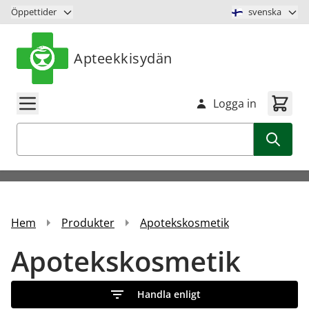
Hoppa till innehåll
Öppettider
svenska
Apteekkisydän
Logga in
Sök
Hem
Produkter
Apotekskosmetik
Apotekskosmetik
Handla enligt