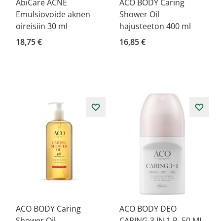
AbiCare ACNE
ACO BODY Caring
Emulsiovoide aknen
Shower Oil
oireisiin 30 ml
hajusteeton 400 ml
18,75 €
16,85 €
ACO BODY Caring
ACO BODY DEO
Shower Oil
CARING 3 IN 1 P. 50 ML