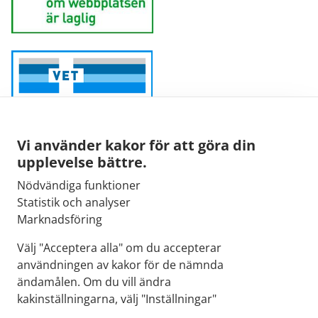
Vi använder kakor för att göra din
upplevelse bättre.
Nödvändiga funktioner
Sähköpostiosoite:
Statistik och analyser
kirjaamo@fimea.fi
Marknadsföring
Fimean vaihde:
Välj "Acceptera alla" om du accepterar
029 522 3341
användningen av kakor för de nämnda
ändamålen. Om du vill ändra
kakinställningarna, välj "Inställningar"