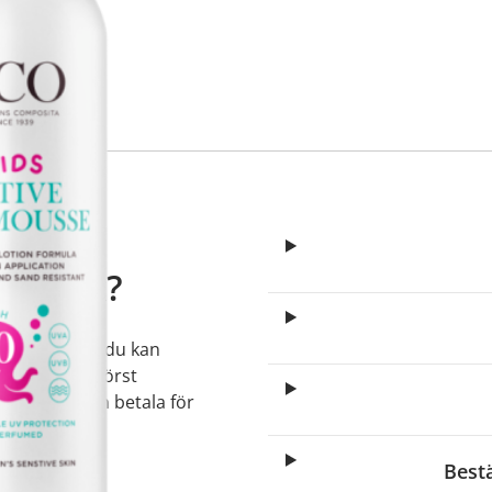
elagda
apotek?
t recept, och du kan
lla måste du först
arefter du kan betala för
Best