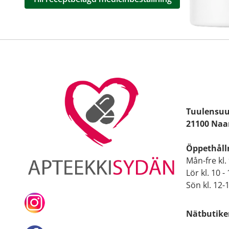
Tuulensuu
21100 Naa
Öppethålln
Mån-fre kl. 
Lör kl. 10 -
Sön kl. 12-
Nätbutiken