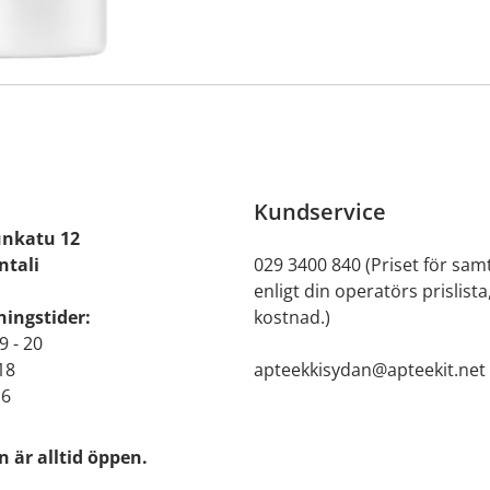
Kundservice
nkatu 12
ntali
029 3400 840 (Priset för samt
enligt din operatörs prislista
ingstider:
kostnad.)
9 - 20
 18
apteekkisydan@apteekit.net
16
 är alltid öppen.