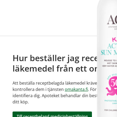
Hur beställer jag receptb
läkemedel från ett online
Att beställa receptbelagda läkemedel kräver ett giltig
kontrollera dem i tjänsten
omakanta.fi
. För att bestä
identifiera dig. Apoteket behandlar din beställning, v
ditt köp.
Till receptbelagd medicinbeställning