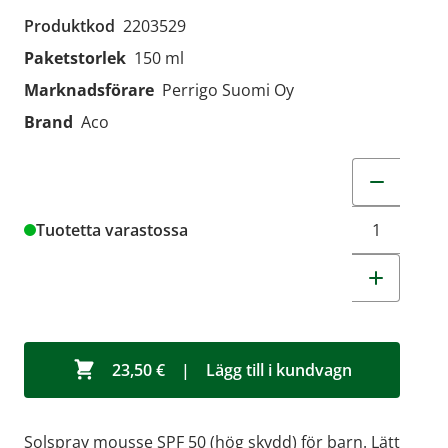
Produktkod
2203529
Paketstorlek
150 ml
Marknadsförare
Perrigo Suomi Oy
Brand
Aco
Change quant
Tuotetta varastossa
23,50 €
|
Lägg till i kundvagn
Solspray mousse SPF 50 (hög skydd) för barn. Lätt