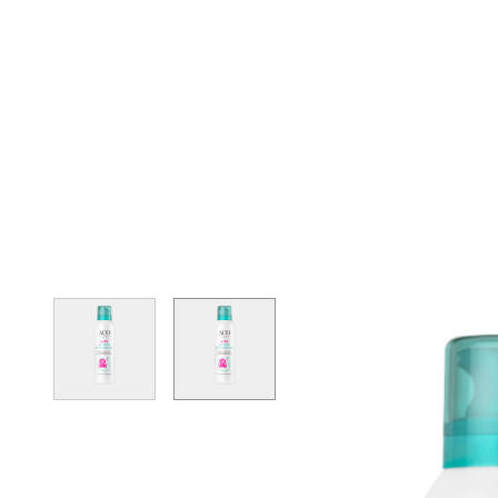
View larger image
View larger image