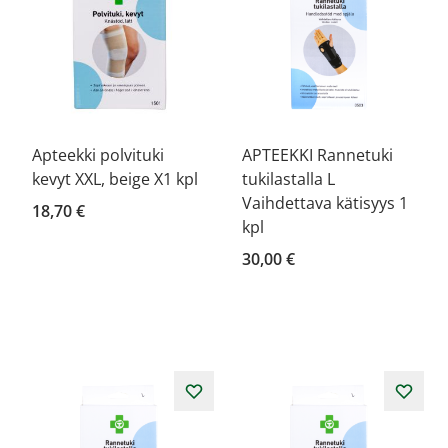
Apteekki polvituki
APTEEKKI Rannetuki
kevyt XXL, beige X1 kpl
tukilastalla L
Vaihdettava kätisyys 1
18,70 €
kpl
30,00 €