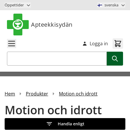
Hoppa till innehåll
Öppettider
svenska
Apteekkisydän
Logga in
Sök
Hem
Produkter
Motion och idrott
Motion och idrott
Handla enligt