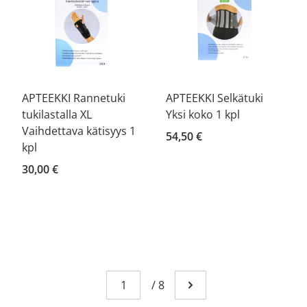
APTEEKKI Rannetuki
APTEEKKI Selkätuki
tukilastalla XL
Yksi koko 1 kpl
Vaihdettava kätisyys 1
54,50 €
kpl
30,00 €
Page
You're currently reading page 1
/
8
Go to next page