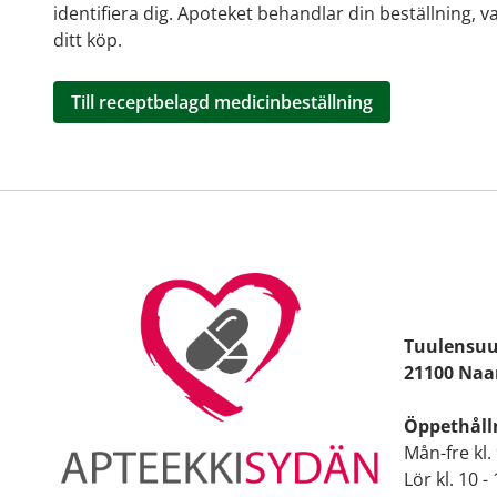
identifiera dig. Apoteket behandlar din beställning, v
ditt köp.
Till receptbelagd medicinbeställning
Tuulensuu
21100 Naa
Öppethålln
Mån-fre kl. 
Lör kl. 10 -