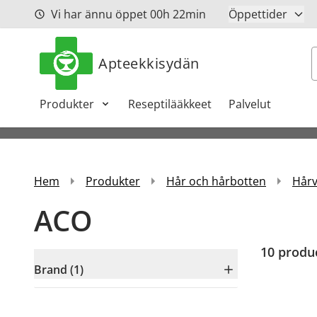
Hoppa till innehåll
Vi har ännu öppet
00h
22min
Öppettider
S
Apteekkisydän
Produkter
Reseptilääkkeet
Palvelut
Hem
Produkter
Hår och hårbotten
Hårv
ACO
10
produ
Brand (1)