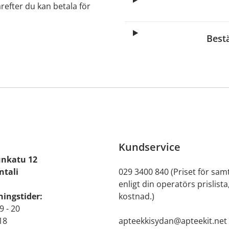
arefter du kan betala för
Best
Kundservice
nkatu 12
ntali
029 3400 840 (Priset för samt
enligt din operatörs prislista
ingstider:
kostnad.)
9 - 20
 18
apteekkisydan@apteekit.net