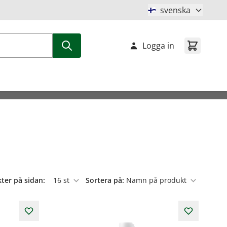
svenska
Logga in
ter på sidan:
Sortera på:
per sida