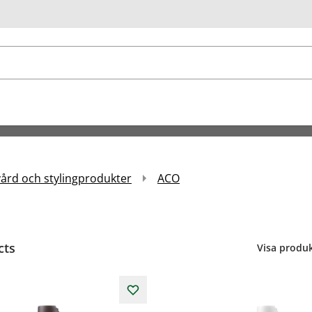
ök
ård och stylingprodukter
ACO
cts
Visa produk