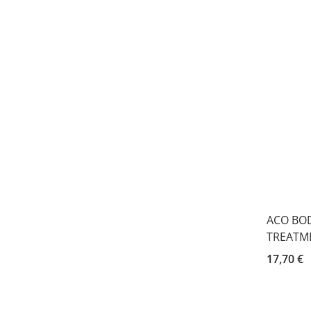
ACO BOD
TREATME
17,70 €