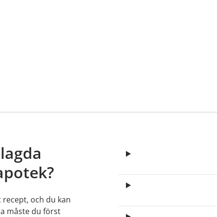
elagda
apotek?
t recept, och du kan
lla måste du först