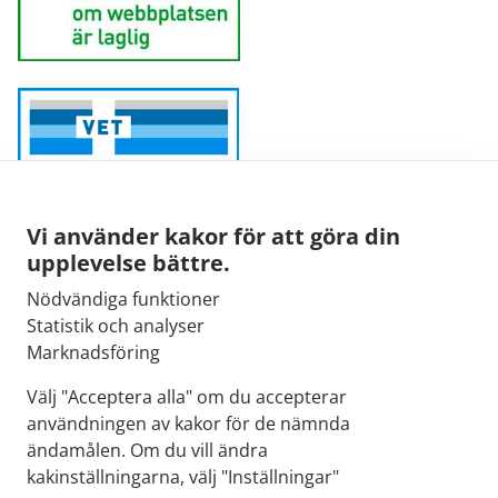
Vi använder kakor för att göra din
upplevelse bättre.
Nödvändiga funktioner
Sähköpostiosoite:
Statistik och analyser
kirjaamo@fimea.fi
Marknadsföring
Fimean vaihde:
Välj "Acceptera alla" om du accepterar
029 522 3341
användningen av kakor för de nämnda
ändamålen. Om du vill ändra
kakinställningarna, välj "Inställningar"