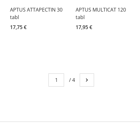
APTUS ATTAPECTIN 30
APTUS MULTICAT 120
tabl
tabl
17,75 €
17,95 €
Page
You're currently reading page 1
/
4
Go to next page