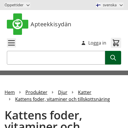
Hoppa till innehåll
Öppettider
svenska
Apteekkisydän
Logga in
Sök
Hem
Produkter
Djur
Katter
Kattens foder, vitaminer och tillskottsnäring
Kattens foder,
vitaminer och