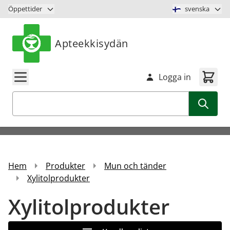
Hoppa till innehåll
Öppettider
svenska
Apteekkisydän
Logga in
Sök
Hem
Produkter
Mun och tänder
Xylitolprodukter
Xylitolprodukter