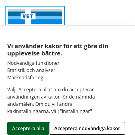
Vi använder kakor för att göra din
upplevelse bättre.
Nödvändiga funktioner
Sähköpostiosoite:
Statistik och analyser
kirjaamo@fimea.fi
Marknadsföring
Fimean vaihde:
Välj "Acceptera alla" om du accepterar
029 522 3341
användningen av kakor för de nämnda
ändamålen. Om du vill ändra
kakinställningarna, välj "Inställningar"
© 2026 Apteekkisydän |
Crasman eApteekki
Acceptera alla
Acceptera nödvändiga kakor
Hantera kakor