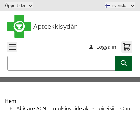
Hoppa till innehåll
Öppettider
svenska
Apteekkisydän
Logga in
Sök
Hem
AbiCare ACNE Emulsiovoide aknen oireisiin 30 ml