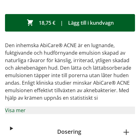
18,75 €
|
Lägg till i kundvagn
Den inhemska AbiCare® ACNE är en lugnande,
fuktgivande och hudförnyande emulsion skapad av
naturliga råvaror för känslig, irriterad, ytligen skadad
och aknebenägen hud. Den lätta och lättabsorberade
emulsionen täpper inte till porerna utan låter huden
andas. Enligt kliniska studier minskar AbiCare® ACNE
emulsionen effektivt tillväxten av aknebakterier. Med
hjälp av krämen uppnås en statistiskt si
Visa mer
Dosering