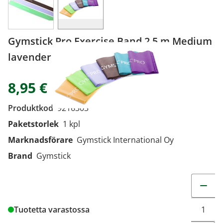
Gymstick Pro Exercise Band 2,5 m Medium
lavender 1 kpl
8,95 €
Produktkod
9216303
Paketstorlek
1 kpl
Marknadsförare
Gymstick International Oy
Brand
Gymstick
Change q
Tuotetta varastossa