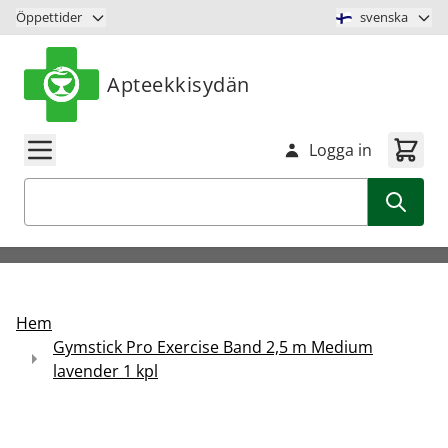
Hoppa till innehåll
Öppettider
svenska
Apteekkisydän
Logga in
Sök
Hem
Gymstick Pro Exercise Band 2,5 m Medium
lavender 1 kpl