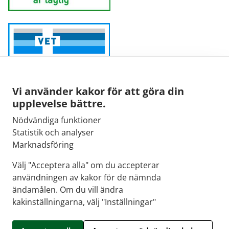
Vi använder kakor för att göra din
upplevelse bättre.
Nödvändiga funktioner
Sähköpostiosoite:
Statistik och analyser
kirjaamo@fimea.fi
Marknadsföring
Fimean vaihde:
Välj "Acceptera alla" om du accepterar
029 522 3341
användningen av kakor för de nämnda
ändamålen. Om du vill ändra
kakinställningarna, välj "Inställningar"
© 2026 Apteekkisydän |
Crasman eApteekki