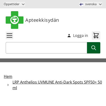
Hoppa till innehåll
Öppettider
svenska
Apteekkisydän
Logga in
Sök
Hem
LRP Anthelios UVMUNE Anti-Dark Spots SPF50+ 50
ml