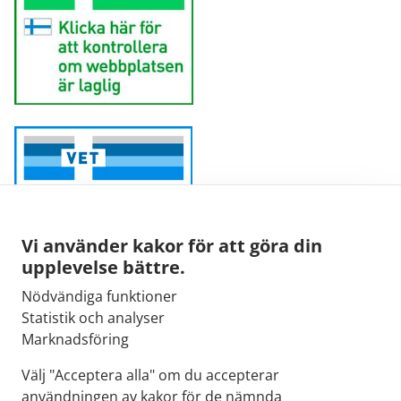
Vi använder kakor för att göra din
upplevelse bättre.
Nödvändiga funktioner
Sähköpostiosoite:
Statistik och analyser
kirjaamo@fimea.fi
Marknadsföring
Fimean vaihde:
Välj "Acceptera alla" om du accepterar
029 522 3341
användningen av kakor för de nämnda