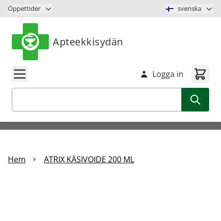
Hoppa till innehåll
Öppettider
svenska
Apteekkisydän
Logga in
Sök
Hem
ATRIX KÄSIVOIDE 200 ML