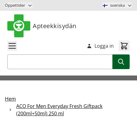
Hoppa till innehåll
Öppettider
svenska
Apteekkisydän
Logga in
Sök
Hem
ACO For Men Everyday Fresh Giftpack
(200ml+50ml) 250 ml