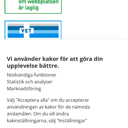
Vi använder kakor för att göra din
upplevelse bättre.
Nödvändiga funktioner
Sähköpostiosoite:
Statistik och analyser
kirjaamo@fimea.fi
Marknadsföring
Fimean vaihde:
Välj "Acceptera alla" om du accepterar
029 522 3341
användningen av kakor för de nämnda
ändamålen. Om du vill ändra
kakinställningarna, välj "Inställningar"