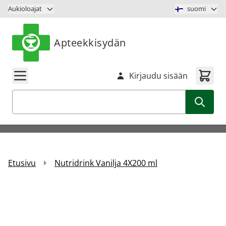
Siirry sisältöön
Aukioloajat
suomi
Apteekkisydän
Kirjaudu sisään
Haku
Etusivu
Nutridrink Vanilja 4X200 ml