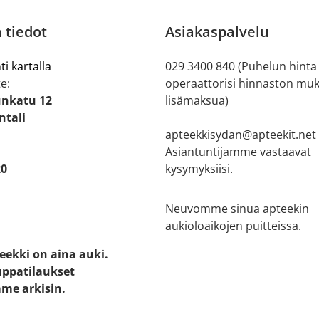
 tiedot
Asiakaspalvelu
ti kartalla
029 3400 840 (Puhelun hinta
e:
operaattorisi hinnaston muk
nkatu 12
lisämaksua)
ntali
apteekkisydan@apteekit.net
Asiantuntijamme vastaavat
20
kysymyksiisi.
Neuvomme sinua apteekin
aukioloaikojen puitteissa.
eekki on aina auki.
ppatilaukset
me arkisin.