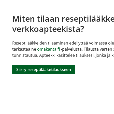
Miten tilaan reseptilääkke
verkkoapteekista?
Reseptilääkkeiden tilaaminen edellyttää voimassa olev
tarkastaa ne
omakanta.fi
-palvelusta. Tilausta varten
tunnistautua. Apteekki käsittelee tilauksesi, jonka jä
Siirry reseptilääketilaukseen