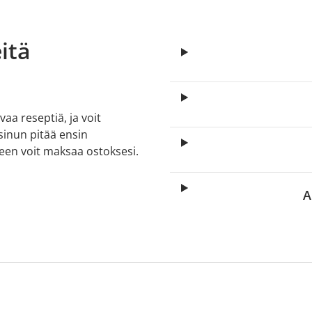
itä
aa reseptiä, ja voit
 sinun pitää ensin
lkeen voit maksaa ostoksesi.
A