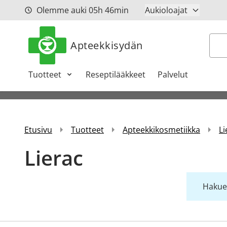
Siirry sisältöön
Olemme auki
05h
46min
Aukioloajat
Hak
Apteekkisydän
Tuotteet
Reseptilääkkeet
Palvelut
Etusivu
Tuotteet
Apteekkikosmetiikka
Li
Lierac
Hakueh