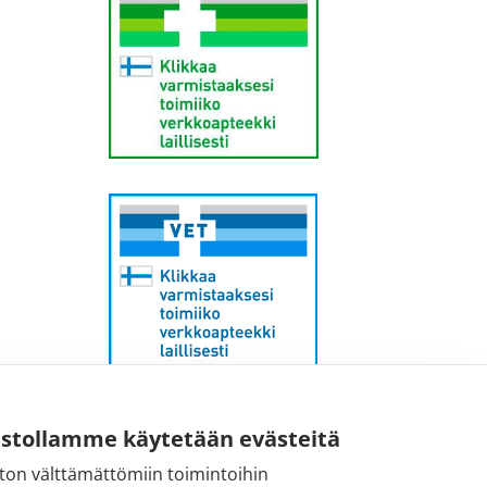
Sähköpostiosoite:
ustollamme käytetään evästeitä
kirjaamo@fimea.fi
ton välttämättömiin toimintoihin