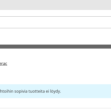
u
erac
toihin sopivia tuotteita ei löydy.