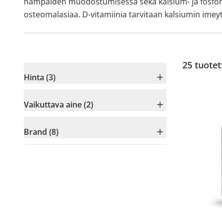
hampaiden muodostumisessa sekä kalsium- ja fosforiai
osteomalasiaa. D-vitamiinia tarvitaan kalsiumin imey
25
tuotet
Hinta (3)
Vaikuttava aine (2)
Brand (8)