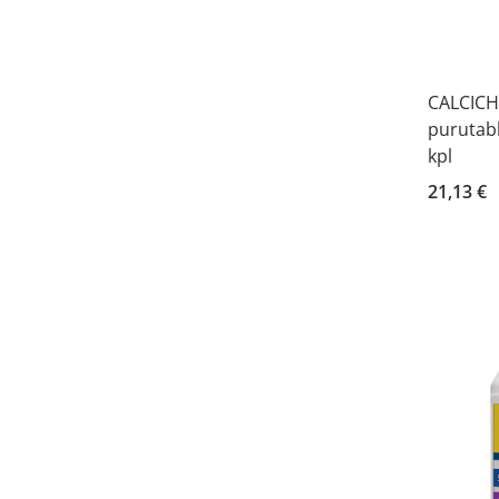
CALCICH
purutabl
kpl
21,13 €