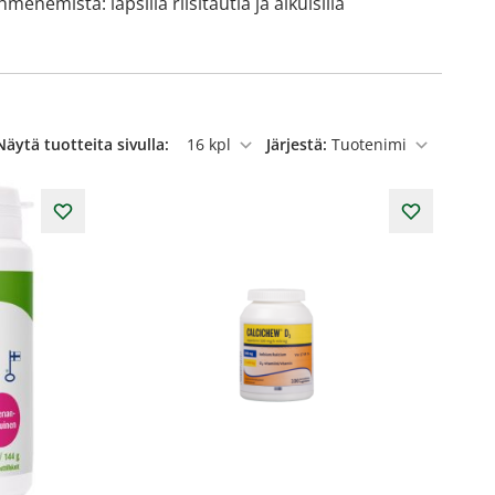
mistä: lapsilla riisitautia ja aikuisilla
Näytä tuotteita sivulla:
Järjestä:
per sivu