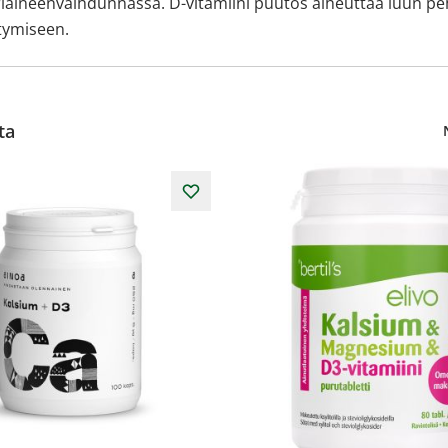
neenvaihdunnassa. D-vitamiini puutos aiheuttaa luun pehmene
tymiseen.
ta