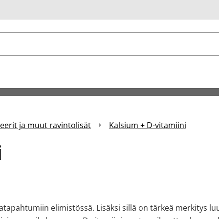
u
erit ja muut ravintolisät
Kalsium + D-vitamiini
i
tatapahtumiin elimistössä. Lisäksi sillä on tärkeä merkitys l