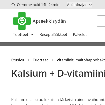
Siirry sisältöön
Olemme auki
14h
24min
Aukioloajat
Hak
Apteekkisydän
Tuotteet
Reseptilääkkeet
Palvelut
Etusivu
Tuotteet
Vitamiinit, maitohappobakte
Kalsium + D-vitamiin
Kalsium osallistuu lukuisiin tärkeisiin aineenvaihdun