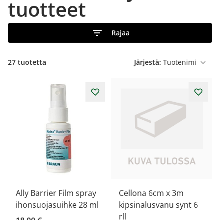
tuotteet
Rajaa
27
tuotetta
Järjestä:
Ally Barrier Film spray
Cellona 6cm x 3m
ihonsuojasuihke 28 ml
kipsinalusvanu synt 6
rll