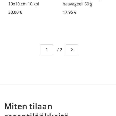
10x10 cm 10 kpl
haavageeli 60 g
30,00 €
17,95 €
Sivu
You're currently reading page 1
/
2
Mene seuraavalle sivull
Miten tilaan