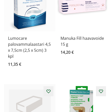
Lumocare
Manuka Fill haavavoide
palovammalaastari 4,5
15 g
x 7,5cm (2,5 x 5cm) 3
14,20 €
kpl
11,35 €