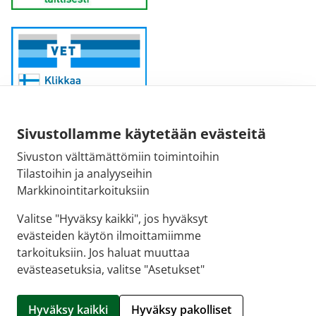
Sivustollamme käytetään evästeitä
Sivuston välttämättömiin toimintoihin
Sähköpostiosoite:
Tilastoihin ja analyyseihin
kirjaamo@fimea.fi
Markkinointitarkoituksiin
Fimean vaihde:
Valitse "Hyväksy kaikki", jos hyväksyt
029 522 3341
evästeiden käytön ilmoittamiimme
tarkoituksiin. Jos haluat muuttaa
evästeasetuksia, valitse "Asetukset"
© 2026 Apteekkisydän |
Crasman eApteekki
Hyväksy kaikki
Hyväksy pakolliset