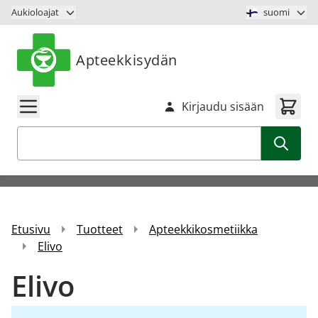
Siirry sisältöön
Aukioloajat
suomi
Apteekkisydän
Kirjaudu sisään
Haku
Etusivu
Tuotteet
Apteekkikosmetiikka
Elivo
Elivo