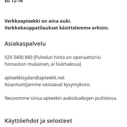
su 12-16
Verkkoapteekki on aina auki.
Verkkokauppatilaukset käsittelemme arkisin.
Asiakaspalvelu
029 3400 840 (Puhelun hinta on operaattorisi
hinnaston mukainen, ei lisämaksua)
apteekkisydan@apteekit.net
Asiantuntijamme vastaavat kysymyksiisi.
Neuvomme sinua apteekin aukioloaikojen puitteissa.
Käyttöehdot ja selosteet