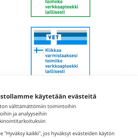
Sähköpostiosoite:
ustollamme käytetään evästeitä
kirjaamo@fimea.fi
ton välttämättömiin toimintoihin
toihin ja analyyseihin
Fimean vaihde:
inointitarkoituksiin
029 522 3341
se "Hyväksy kaikki", jos hyväksyt evästeiden käytön