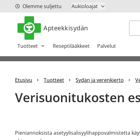
Siirry sisältöön
Olemme suljettu
Aukioloajat
Hak
Apteekkisydän
Tuotteet
Reseptilääkkeet
Palvelut
Etusivu
Tuotteet
Sydän ja verenkierto
V
Verisuonitukosten e
Pieniannoksista asetyylisalisyylihappovalmistetta käy