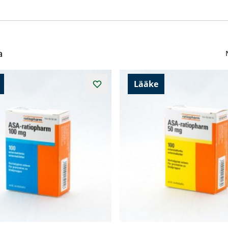
a
Lääke