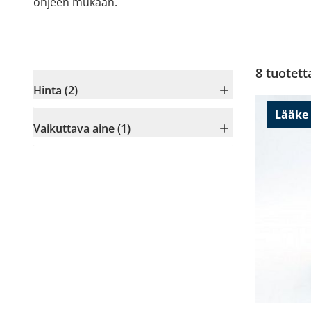
ohjeen mukaan.
8
tuotett
Hinta (2)
Lääke
Vaikuttava aine (1)