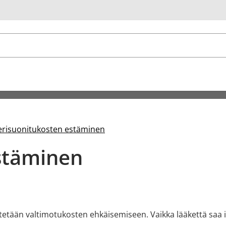
u
erisuonitukosten estäminen
stäminen
tetään valtimotukosten ehkäisemiseen. Vaikka lääkettä saa il