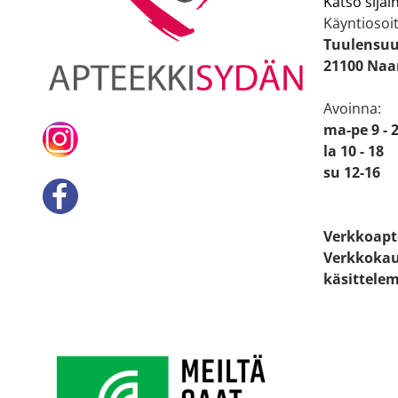
Katso sijain
Käyntiosoit
Tuulensuu
21100 Naa
Avoinna:
ma-pe 9 - 
la 10 - 18
su 12-16
Verkkoapt
Verkkokau
käsittelem