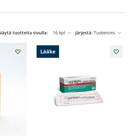
Näytä tuotteita sivulla:
Järjestä:
per sivu
Lääke