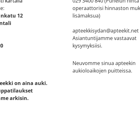
ti kartalla
029 3400 840 (Puhelun hinta
e:
operaattorisi hinnaston muk
nkatu 12
lisämaksua)
ntali
apteekkisydan@apteekit.net
Asiantuntijamme vastaavat
20
kysymyksiisi.
Neuvomme sinua apteekin
aukioloaikojen puitteissa.
eekki on aina auki.
ppatilaukset
me arkisin.