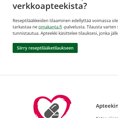
verkkoapteekista?
Reseptilääkkeiden tilaaminen edellyttää voimassa olev
tarkastaa ne
omakanta.fi
-palvelusta. Tilausta varten
tunnistautua. Apteekki käsittelee tilauksesi, jonka jä
Siirry reseptilääketilaukseen
Apteekin