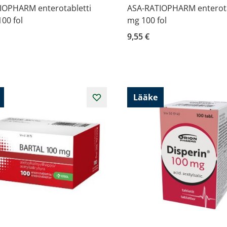
IOPHARM enterotabletti
ASA-RATIOPHARM enterota
00 fol
mg 100 fol
9,55 €
Lääke