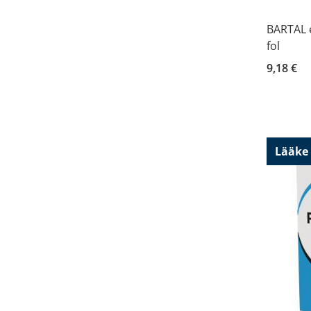
BARTAL e
fol
9,18 €
Lääke