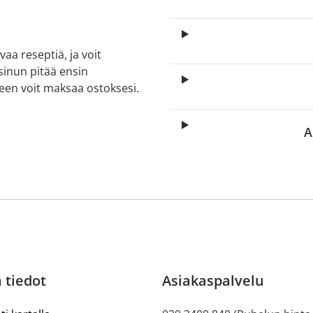
aa reseptiä, ja voit
 sinun pitää ensin
lkeen voit maksaa ostoksesi.
A
 tiedot
Asiakaspalvelu