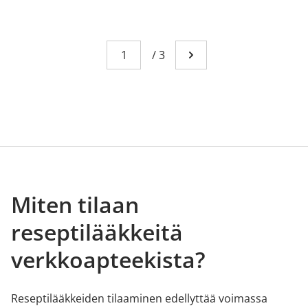
Sivu
You're currently reading page 1
/
3
Mene seuraavalle sivull
Miten tilaan
reseptilääkkeitä
verkkoapteekista?
Reseptilääkkeiden tilaaminen edellyttää voimassa