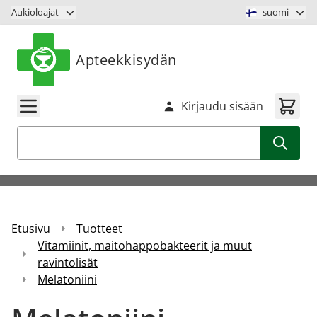
Siirry sisältöön
Aukioloajat
suomi
Apteekkisydän
Kirjaudu sisään
Haku
Etusivu
Tuotteet
Vitamiinit, maitohappobakteerit ja muut
ravintolisät
Melatoniini