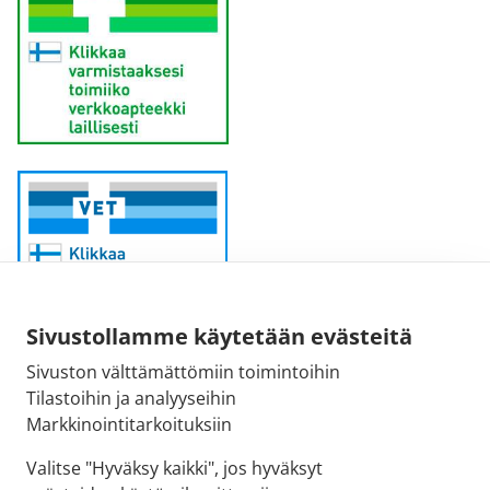
Sivustollamme käytetään evästeitä
Sivuston välttämättömiin toimintoihin
Sähköpostiosoite:
Tilastoihin ja analyyseihin
kirjaamo@fimea.fi
Markkinointitarkoituksiin
Fimean vaihde:
Valitse "Hyväksy kaikki", jos hyväksyt