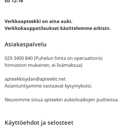
su 12-16
Verkkoapteekki on aina auki.
Verkkokauppatilaukset käsittelemme arkisin.
Asiakaspalvelu
029 3400 840 (Puhelun hinta on operaattorisi
hinnaston mukainen, ei lisämaksua)
apteekkisydan@apteekit.net
Asiantuntijamme vastaavat kysymyksiisi.
Neuvomme sinua apteekin aukioloaikojen puitteissa.
Käyttöehdot ja selosteet