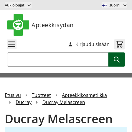
Siirry sisältöön
Aukioloajat
suomi
Apteekkisydän
Kirjaudu sisään
Haku
Etusivu
Tuotteet
Apteekkikosmetiikka
Ducray
Ducray Melascreen
Ducray Melascreen