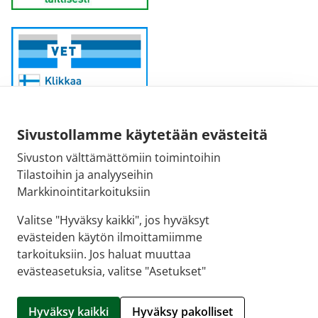
Sivustollamme käytetään evästeitä
Sivuston välttämättömiin toimintoihin
Sähköpostiosoite:
Tilastoihin ja analyyseihin
kirjaamo@fimea.fi
Markkinointitarkoituksiin
Fimean vaihde:
Valitse "Hyväksy kaikki", jos hyväksyt
029 522 3341
evästeiden käytön ilmoittamiimme
tarkoituksiin. Jos haluat muuttaa
evästeasetuksia, valitse "Asetukset"
© 2026 Apteekkisydän |
Crasman eApteekki
Hyväksy kaikki
Hyväksy pakolliset