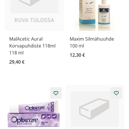
MalAcetic Aural
Maxim Silmähuuhde
Korvapuhdiste 118ml
100 ml
118 ml
12,30 €
29,40 €