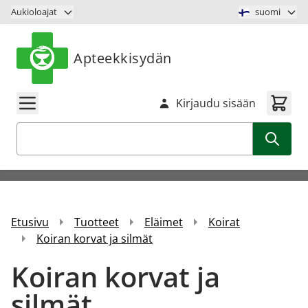
Siirry sisältöön
Aukioloajat
suomi
Apteekkisydän
Kirjaudu sisään
Haku
Etusivu
Tuotteet
Eläimet
Koirat
Koiran korvat ja silmät
Koiran korvat ja
silmät