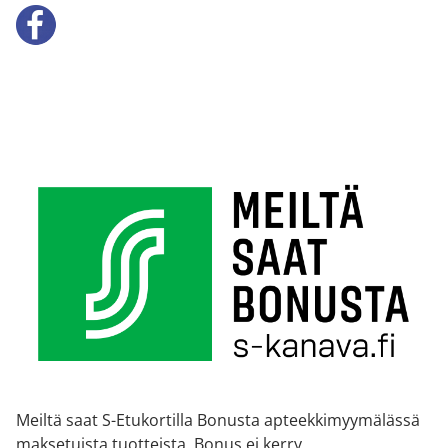
Meiltä saat S-Etukortilla Bonusta apteekkimyymälässä
maksetuista tuotteista. Bonus ei kerry