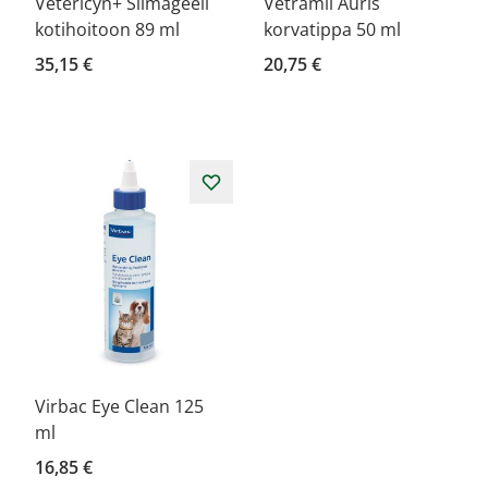
Vetericyn+ Silmägeeli
Vetramil Auris
kotihoitoon 89 ml
korvatippa 50 ml
35,15 €
20,75 €
Virbac Eye Clean 125
ml
16,85 €