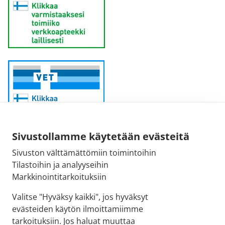
Sivustollamme käytetään evästeitä
Sivuston välttämättömiin toimintoihin
Sähköpostiosoite:
Tilastoihin ja analyyseihin
kirjaamo@fimea.fi
Markkinointitarkoituksiin
Fimean vaihde:
Valitse "Hyväksy kaikki", jos hyväksyt
029 522 3341
evästeiden käytön ilmoittamiimme
tarkoituksiin. Jos haluat muuttaa