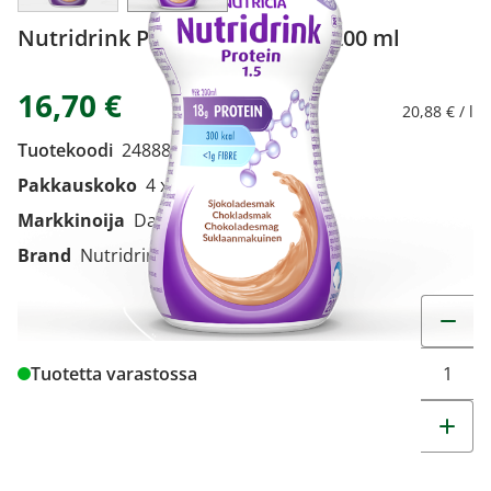
Nutridrink Protein suklaa 4 x 200 ml
16,70 €
20,88 € / l
Tuotekoodi
2488856
Pakkauskoko
4 x 200 ml
Markkinoija
Danone Oy
Brand
Nutridrink
Muuta t
Tuotetta varastossa