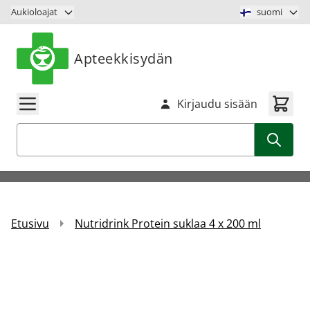
Siirry sisältöön
Aukioloajat
suomi
Apteekkisydän
Kirjaudu sisään
Haku
Etusivu
Nutridrink Protein suklaa 4 x 200 ml