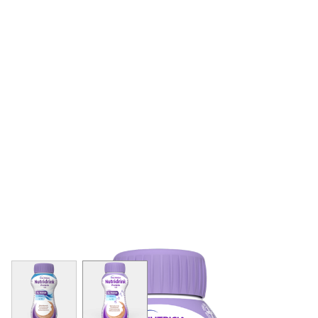
View larger image
View larger image