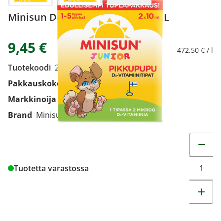
Minisun D-vitamiini tipat 2X10 ML
9,45 €
472,50 € / l
Tuotekoodi
2071074
Pakkauskoko
2X10 ML
Markkinoija
Oy Verman Ab
Brand
Minisun
Muuta t
Tuotetta varastossa