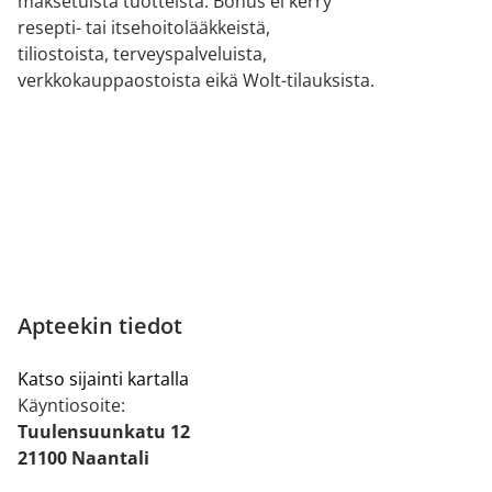
maksetuista tuotteista. Bonus ei kerry
resepti- tai itsehoitolääkkeistä,
tiliostoista, terveyspalveluista,
verkkokauppaostoista eikä Wolt-tilauksista.
Apteekin tiedot
Katso sijainti kartalla
Käyntiosoite:
Tuulensuunkatu 12
21100 Naantali