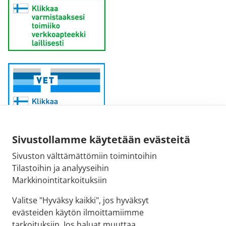
Sivustollamme käytetään evästeitä
Sivuston välttämättömiin toimintoihin
Sähköpostiosoite:
Tilastoihin ja analyyseihin
kirjaamo@fimea.fi
Markkinointitarkoituksiin
Fimean vaihde:
Valitse "Hyväksy kaikki", jos hyväksyt
029 522 3341
evästeiden käytön ilmoittamiimme
tarkoituksiin. Jos haluat muuttaa