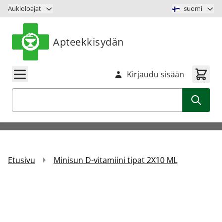
Siirry sisältöön
Aukioloajat
suomi
Apteekkisydän
Kirjaudu sisään
Haku
Etusivu
Minisun D-vitamiini tipat 2X10 ML