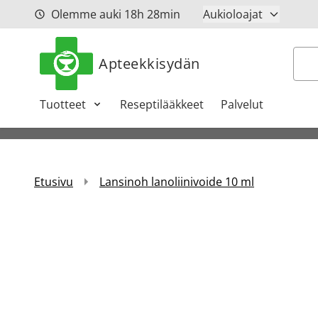
Siirry sisältöön
Olemme auki
18h
28min
Aukioloajat
Hak
Apteekkisydän
Tuotteet
Reseptilääkkeet
Palvelut
Etusivu
Lansinoh lanoliinivoide 10 ml