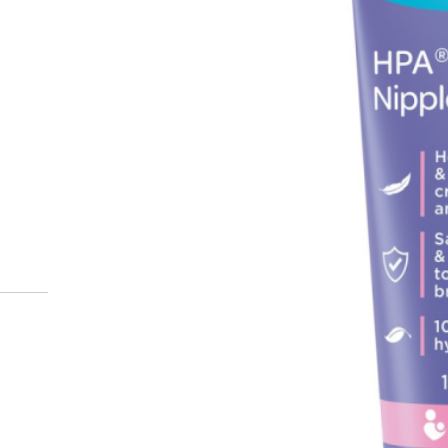
Miten tilaan reseptilääkke
verkkoapteekista?