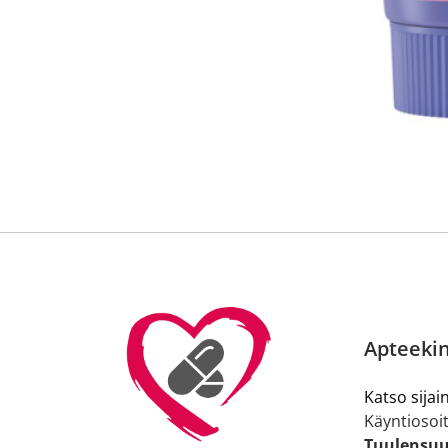
Reseptilääkkeiden tilaaminen edellyttää voimassa olev
tarkastaa ne
omakanta.fi
-palvelusta. Tilausta varten
tunnistautua. Apteekki käsittelee tilauksesi, jonka jä
Siirry reseptilääketilaukseen
Apteekin
Katso sijain
Käyntiosoit
Tuulensuu