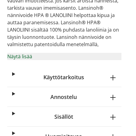
vauvan imuotteesta. Jos kärsit aroista nänneistä,
tarkista vauvan imemisasento. Lansinoh®
nännivoide HPA ® LANOLIINI helpottaa kipua ja
auttaa paranemisessa. Lansinoh® HPA®
LANOLIINI sisältää 100% puhdasta lanoliinia ja on
täysin luonnontuote. Lansinoh nännivoide on
valmistettu patentoidulla menetelmällä,
Näytä lisää
Käyttötarkoitus
age
View larger image
View larger image
View larger image
Annostelu
Sisällöt