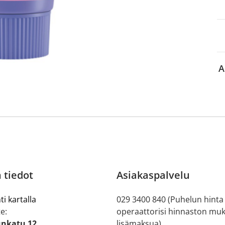
aa reseptiä, ja voit
 sinun pitää ensin
lkeen voit maksaa ostoksesi.
A
 tiedot
Asiakaspalvelu
ti kartalla
029 3400 840 (Puhelun hinta
e:
operaattorisi hinnaston muk
nkatu 12
lisämaksua)