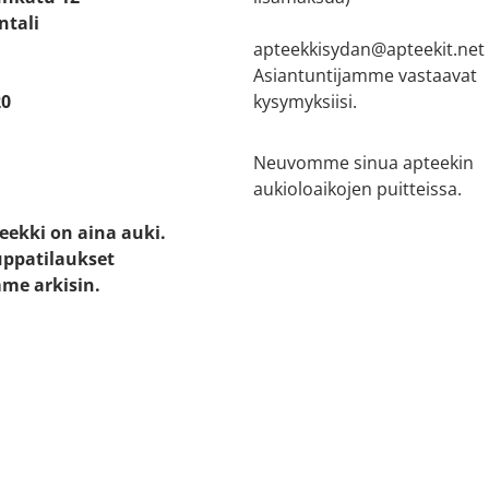
ntali
apteekkisydan@apteekit.net
Asiantuntijamme vastaavat
20
kysymyksiisi.
Neuvomme sinua apteekin
aukioloaikojen puitteissa.
eekki on aina auki.
ppatilaukset
me arkisin.