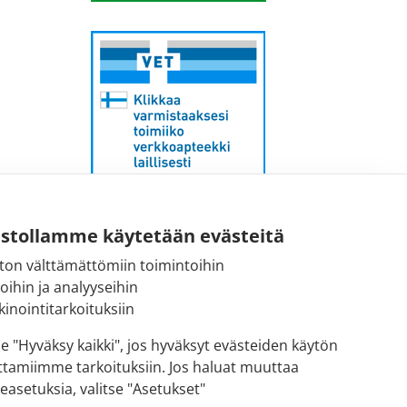
Sähköpostiosoite:
ustollamme käytetään evästeitä
kirjaamo@fimea.fi
ton välttämättömiin toimintoihin
toihin ja analyyseihin
Fimean vaihde:
inointitarkoituksiin
029 522 3341
se "Hyväksy kaikki", jos hyväksyt evästeiden käytön
ttamiimme tarkoituksiin. Jos haluat muuttaa
easetuksia, valitse "Asetukset"