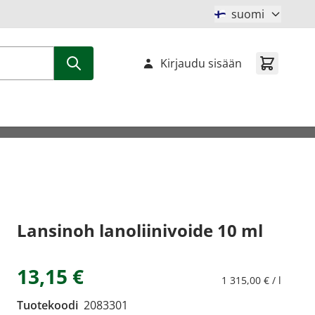
suomi
Kirjaudu sisään
Lansinoh lanoliinivoide 10 ml
13,15 €
1 315,00 € / l
Tuotekoodi
2083301