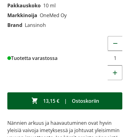
Pakkauskoko
10 ml
Markkinoija
OneMed Oy
Brand
Lansinoh
Muuta tuot
Tuotetta varastossa
13,15 €
|
Ostoskoriin
Nännien arkuus ja haavautuminen ovat hyvin
yleisiä vaivoja imetyksessä ja johtuvat yleisimmin