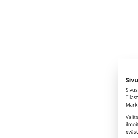
Siv
Sivus
Tilas
Markk
Valit
ilmoi
eväst