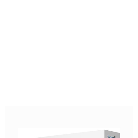
Formoline L112 500 mg 64 tablettia
37,35 €