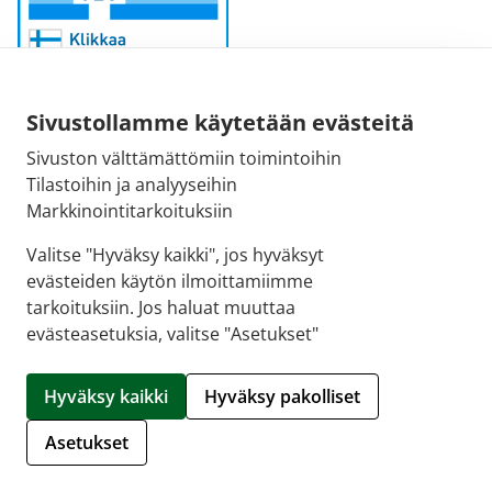
Sivustollamme käytetään evästeitä
Sivuston välttämättömiin toimintoihin
Sähköpostiosoite:
Tilastoihin ja analyyseihin
kirjaamo@fimea.fi
Markkinointitarkoituksiin
Fimean vaihde:
Valitse "Hyväksy kaikki", jos hyväksyt
029 522 3341
evästeiden käytön ilmoittamiimme
tarkoituksiin. Jos haluat muuttaa
evästeasetuksia, valitse "Asetukset"
© 2026 Apteekkisydän |
Crasman eApteekki
Hyväksy kaikki
Hyväksy pakolliset
Hallitse evästeitä
Asetukset