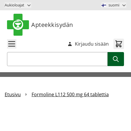
Siirry sisältöön
Aukioloajat
suomi
Apteekkisydän
Kirjaudu sisään
Haku
Etusivu
Formoline L112 500 mg 64 tablettia