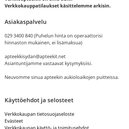
Verkkokauppatilaukset käsittelemme arkisin.
Asiakaspalvelu
029 3400 840 (Puhelun hinta on operaattorisi
hinnaston mukainen, ei lisämaksua)
apteekkisydan@apteekit.net
Asiantuntijamme vastaavat kysymyksiisi.
Neuvomme sinua apteekin aukioloaikojen puitteissa.
Käyttöehdot ja selosteet
Verkkokaupan tietosuojaseloste
Evästeet
Verkkokaupan käyttö- ja toimitusehdot