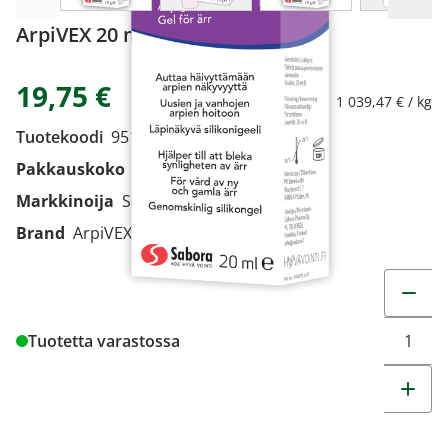
ArpiVEX 20 ml
19,75 €
1 039,47 € / kg
Tuotekoodi
9516501
Pakkauskoko
20 ml
Markkinoija
Sabora Pharma Oy
Brand
ArpiVEX
Muuta t
Tuotetta varastossa