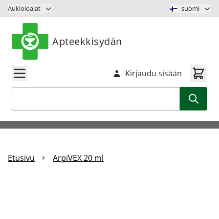
Siirry sisältöön
Aukioloajat
suomi
Apteekkisydän
Kirjaudu sisään
Haku
Etusivu
ArpiVEX 20 ml