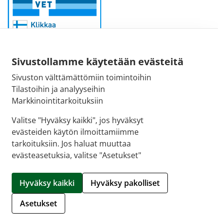
Sivustollamme käytetään evästeitä
Sivuston välttämättömiin toimintoihin
Sähköpostiosoite:
Tilastoihin ja analyyseihin
kirjaamo@fimea.fi
Markkinointitarkoituksiin
Fimean vaihde:
Valitse "Hyväksy kaikki", jos hyväksyt
029 522 3341
evästeiden käytön ilmoittamiimme
tarkoituksiin. Jos haluat muuttaa
evästeasetuksia, valitse "Asetukset"
© 2026 Apteekkisydän |
Crasman eApteekki
Hyväksy kaikki
Hyväksy pakolliset
Hallitse evästeitä
Asetukset