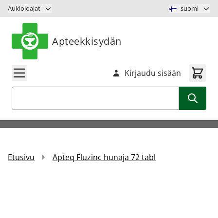
Siirry sisältöön
Aukioloajat
suomi
Apteekkisydän
Kirjaudu sisään
Haku
Etusivu
Apteq Fluzinc hunaja 72 tabl