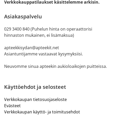
Verkkokauppatilaukset käsittelemme arkisin.
Asiakaspalvelu
029 3400 840 (Puhelun hinta on operaattorisi
hinnaston mukainen, ei lisämaksua)
apteekkisydan@apteekit.net
Asiantuntijamme vastaavat kysymyksiisi.
Neuvomme sinua apteekin aukioloaikojen puitteissa.
Käyttöehdot ja selosteet
Verkkokaupan tietosuojaseloste
Evästeet
Verkkokaupan käyttö- ja toimitusehdot