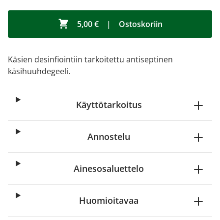
5,00 €
|
Ostoskoriin
Käsien desinfiointiin tarkoitettu antiseptinen
käsihuuhdegeeli.
Käyttötarkoitus
Annostelu
Ainesosaluettelo
Huomioitavaa