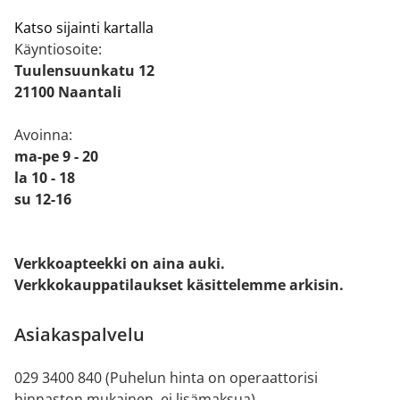
Katso sijainti kartalla
Käyntiosoite:
Tuulensuunkatu 12
21100 Naantali
Avoinna:
ma-pe 9 - 20
la 10 - 18
su 12-16
Verkkoapteekki on aina auki.
Verkkokauppatilaukset käsittelemme arkisin.
Asiakaspalvelu
029 3400 840 (Puhelun hinta on operaattorisi
hinnaston mukainen, ei lisämaksua)