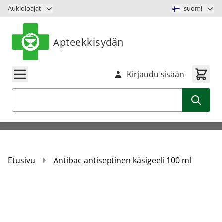
Siirry sisältöön
Aukioloajat
suomi
Apteekkisydän
Kirjaudu sisään
Haku
Etusivu
Antibac antiseptinen käsigeeli 100 ml